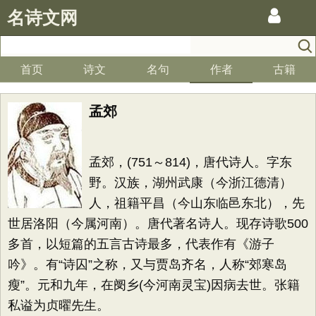
名诗文网
首页
诗文
名句
作者
古籍
孟郊
孟郊，(751～814)，唐代诗人。字东
野。汉族，湖州武康（今浙江德清）
人，祖籍平昌（今山东临邑东北），先
世居洛阳（今属河南）。唐代著名诗人。现存诗歌500
多首，以短篇的五言古诗最多，代表作有《游子
吟》。有“诗囚”之称，又与贾岛齐名，人称“郊寒岛
瘦”。元和九年，在阌乡(今河南灵宝)因病去世。张籍
私谥为贞曜先生。